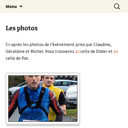
Le site web de l'Association Multisports
Aller
Recherc
AMB55
Menu
au
Barisienne : Badminton, course à pied,
contenu
marche nordique, vélo.
Les photos
Ci-après les photos de l’évènement prise par Claudine,
Géraldine et Michel. Vous trouverez
ici
celle de Didier et
ici
celle de Pat.