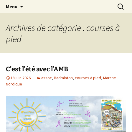
Le site web de l'Association Multisports
Aller
Recherc
AMB55
Menu
au
Barisienne : Badminton, course à pied,
contenu
marche nordique, vélo.
Archives de catégorie : courses à
pied
C’est l’été avec l’AMB
18 juin 2026
assoc
,
Badminton
,
courses à pied
,
Marche
Nordique