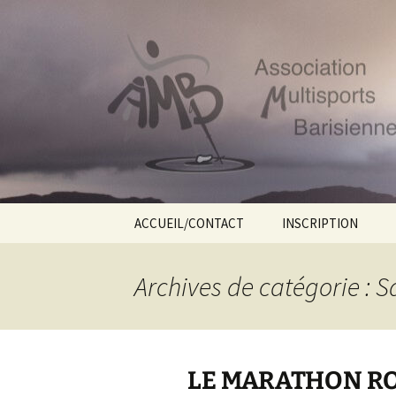
Le site web de l'Association Mu
Aller
au
contenu
AMB55
ACCUEIL/CONTACT
INSCRIPTION
Archives de catégorie : 
LE MARATHON RO