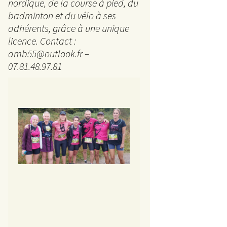
La 
nordique, de la course à pied, du
badminton et du vélo à ses
5 km
adhérents, grâce à une unique
licence. Contact :
Ran
amb55@outlook.fr –
07.81.48.97.81