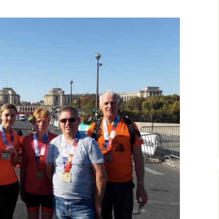
populaire de la Duchesse
Vélo
Roller
Les parcours
Les récompenses
Les photos et les vidéos