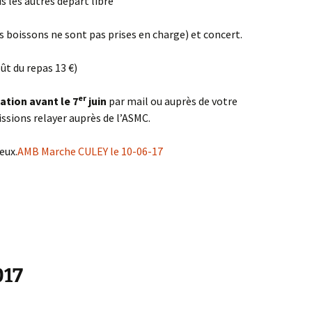
s les autres départ libre
s boissons ne sont pas prises en charge) et concert.
t du repas 13 €)
er
ation avant le 7
juin
par mail ou auprès de votre
issions relayer auprès de l’ASMC.
eux.
AMB Marche CULEY le 10-06-17
017