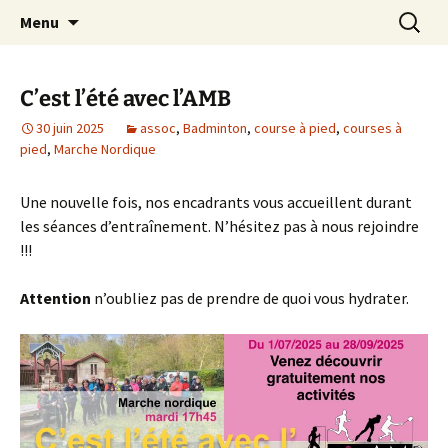
Le site web de l'Association Multisports
Aller
Recherc
AMB55
Menu
au
Barisienne : Badminton, course à pied,
contenu
marche nordique, vélo.
C’est l’été avec l’AMB
30 juin 2025
assoc
,
Badminton
,
course à pied
,
courses à
pied
,
Marche Nordique
Une nouvelle fois, nos encadrants vous accueillent durant
les séances d’entraînement. N’hésitez pas à nous rejoindre
!!!
Attention
n’oubliez pas de prendre de quoi vous hydrater.