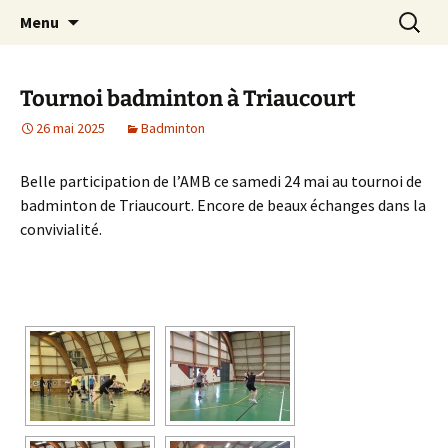
Le site web de l'Association Multisports
Aller
Recherc
AMB55
Menu
au
Barisienne : Badminton, course à pied,
contenu
marche nordique, vélo.
Tournoi badminton à Triaucourt
26 mai 2025
Badminton
Belle participation de l’AMB ce samedi 24 mai au tournoi de
badminton de Triaucourt. Encore de beaux échanges dans la
convivialité.
[VOIR LE DIAPORAMA]