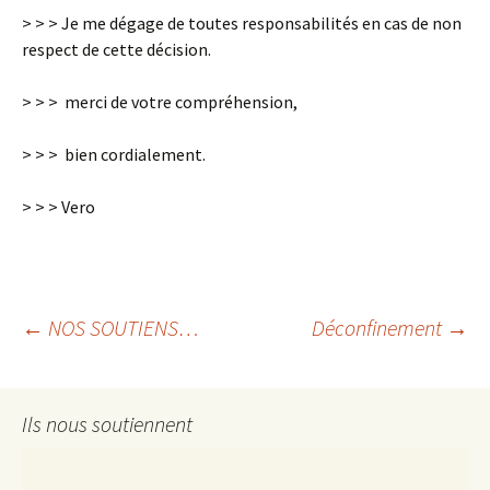
> > > Je me dégage de toutes responsabilités en cas de non
respect de cette décision.
> > > merci de votre compréhension,
> > > bien cordialement.
> > > Vero
Navigation
←
NOS SOUTIENS…
Déconfinement
→
des
Ils nous soutiennent
articles