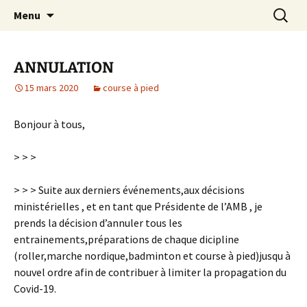
Le site web de l'Association Multisports
Aller
Recherc
AMB55
Menu
au
Barisienne : Badminton, course à pied,
contenu
marche nordique, vélo.
ANNULATION
15 mars 2020
course à pied
Bonjour à tous,
> > >
> > > Suite aux derniers événements,aux décisions
ministérielles , et en tant que Présidente de l’AMB , je
prends la décision d’annuler tous les
entrainements,préparations de chaque dicipline
(roller,marche nordique,badminton et course à pied)jusqu à
nouvel ordre afin de contribuer à limiter la propagation du
Covid-19.