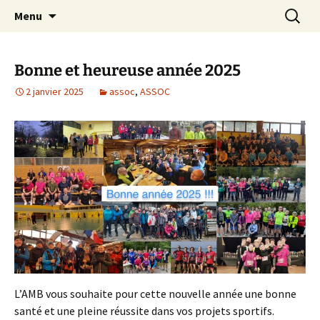
Le site web de l'Association Multisports
Aller
Recherc
AMB55
Menu
au
Barisienne : Badminton, course à pied,
contenu
marche nordique, vélo.
Bonne et heureuse année 2025
2 janvier 2025
assoc
,
ASSOC
L’AMB vous souhaite pour cette nouvelle année une bonne
santé et une pleine réussite dans vos projets sportifs.