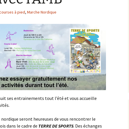
populaire de la Duchesse
Vélo
Roller
courses à pied
,
Marche Nordique
Les parcours
Les récompenses
Les photos et les vidéos
t ses entrainements tout l’été et vous accueille
ités.
nordique seront heureuses de vous rencontrer le
ois dans le cadre de
TERRE DE SPORTS
. Des échanges