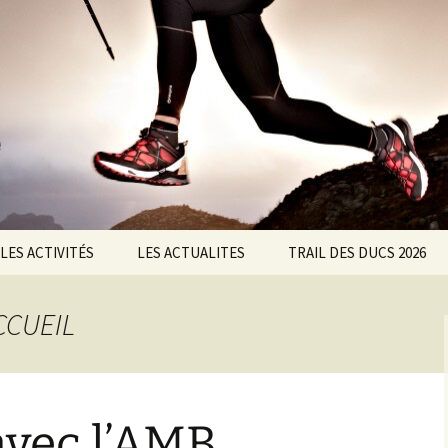
ltisports Barisienne : Badminton, course à pied,
LES ACTIVITÉS
LES ACTUALITES
TRAIL DES DUCS 2026
Badminton
ASSOC
Nos partenaires
ACCUEIL
Course à Pied
Badminton
Le chalenge CMAM
Marche Nordique
courses à pied
Règlement du 11ème
Trail des Ducs
 avec l’AMB
Roller
Marche Nordique
Règlement de la marche