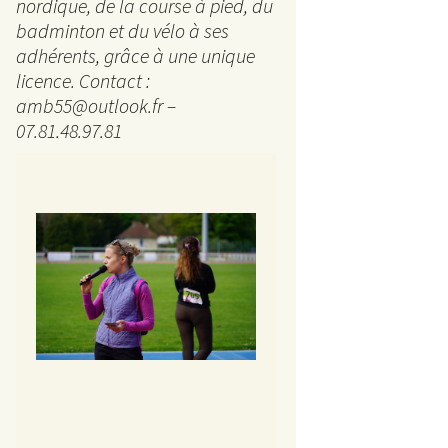
La 
nordique, de la course à pied, du
badminton et du vélo à ses
5 km
adhérents, grâce à une unique
licence. Contact :
Ran
amb55@outlook.fr –
07.81.48.97.81