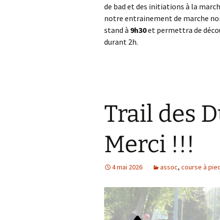
de bad et des initiations à la mar
notre entrainement de marche nord
stand à
9h30
et permettra de décou
durant 2h.
Trail des 
Merci !!!
4 mai 2026
assoc
,
course à pie