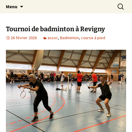
Le site web de l'Association Multisports
Aller
Recherc
AMB55
Menu
au
Barisienne : Badminton, course à pied,
contenu
marche nordique, vélo.
Tournoi de badminton à Revigny
26 février 2026
assoc
,
Badminton
,
course à pied