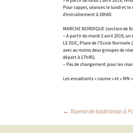
– A partir du lundi 1 avril 2019, r
Pour rappel, séances le lundi et le
d’entraînement à 18h00.
MARCHE NORDIQUE (section de Bar
– A partir du mardi 2 avril 2019, un
LE DUC, Place de l’Ecole Normale 
avec au moins deux groupes de nivea
départ à 17h45).
– Pas de changement pour les marc
Les encadrants « course » et « MN »
Navigation
←
Tournoi de badminton à P