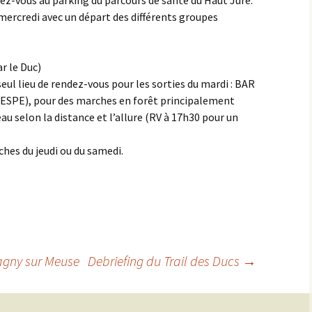
endez-vous au parking du parcours de santé du Haut Juré.
 mercredi avec un départ des différents groupes
 le Duc)
 seul lieu de rendez-vous pour les sorties du mardi : BAR
(ESPE), pour des marches en forêt principalement
u selon la distance et l’allure (RV à 17h30 pour un
hes du jeudi ou du samedi.
agny sur Meuse
Debriefing du Trail des Ducs
→