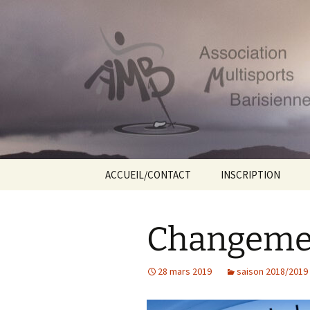
Le site web de l'Association Mu
Aller
au
contenu
AMB55
ACCUEIL/CONTACT
INSCRIPTION
Changemen
28 mars 2019
saison 2018/2019