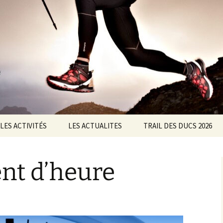
ltisports Barisienne : Badminton, course à pied,
LES ACTIVITÉS
LES ACTUALITES
TRAIL DES DUCS 2026
Badminton
ASSOC
Nos partenaires
t d’heure
Course à Pied
Badminton
Le chalenge CMAM
Marche Nordique
courses à pied
Règlement du 11ème
Trail des Ducs
Roller
Marche Nordique
Règlement de la marche