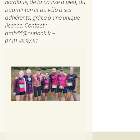
La 
nordique, de la course à pied, du
badminton et du vélo à ses
5 km
adhérents, grâce à une unique
licence. Contact :
Ran
amb55@outlook.fr –
07.81.48.97.81