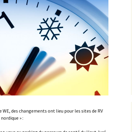
populaire de la Duchesse
Vélo
Roller
Les parcours
Les récompenses
Les photos et les vidéos
ce WE, des changements ont lieu pour les sites de RV
 nordique » :