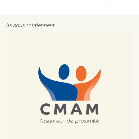
des
Ils nous soutiennent
articles