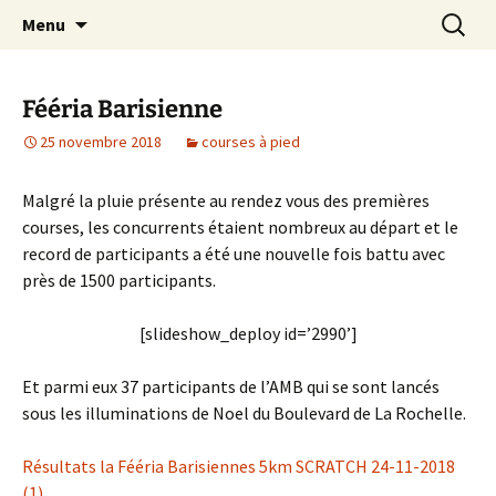
Le site web de l'Association Multisports
Aller
Recherc
AMB55
Menu
au
Barisienne : Badminton, course à pied,
contenu
marche nordique, vélo.
Fééria Barisienne
25 novembre 2018
courses à pied
Malgré la pluie présente au rendez vous des premières
courses, les concurrents étaient nombreux au départ et le
record de participants a été une nouvelle fois battu avec
près de 1500 participants.
[slideshow_deploy id=’2990’]
Et parmi eux 37 participants de l’AMB qui se sont lancés
sous les illuminations de Noel du Boulevard de La Rochelle.
Résultats la Fééria Barisiennes 5km SCRATCH 24-11-2018
(1)