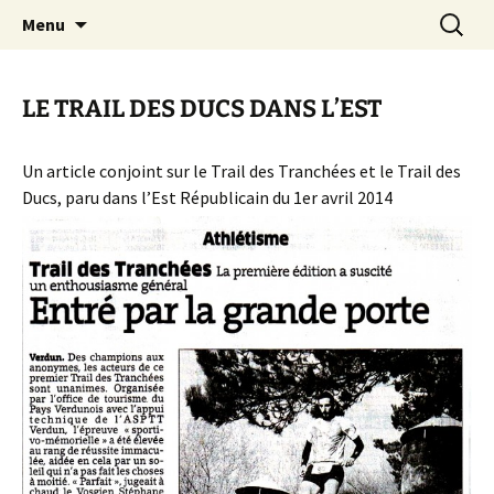
Le site web de l'Association Multisports
Aller
Recherc
AMB55
Menu
au
Barisienne : Badminton, course à pied,
contenu
marche nordique, vélo.
LE TRAIL DES DUCS DANS L’EST
Un article conjoint sur le Trail des Tranchées et le Trail des
Ducs, paru dans l’Est Républicain du 1er avril 2014