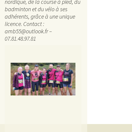
La 
nordique, de la course à pied, du
badminton et du vélo à ses
5 km
adhérents, grâce à une unique
licence. Contact :
Ran
amb55@outlook.fr –
07.81.48.97.81