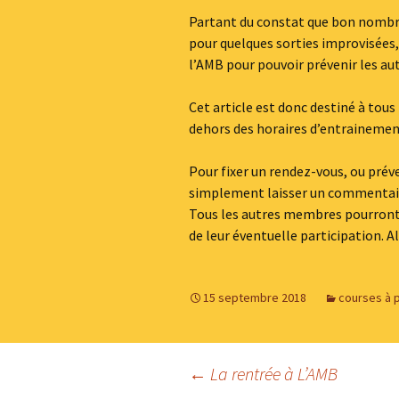
Partant du constat que bon nombre 
pour quelques sorties improvisées, i
l’AMB pour pouvoir prévenir les a
Cet article est donc destiné à tous
dehors des horaires d’entrainemen
Pour fixer un rendez-vous, ou prév
simplement laisser un commentaire
Tous les autres membres pourront le
de leur éventuelle participation. Al
15 septembre 2018
courses à 
Navigation
←
La rentrée à L’AMB