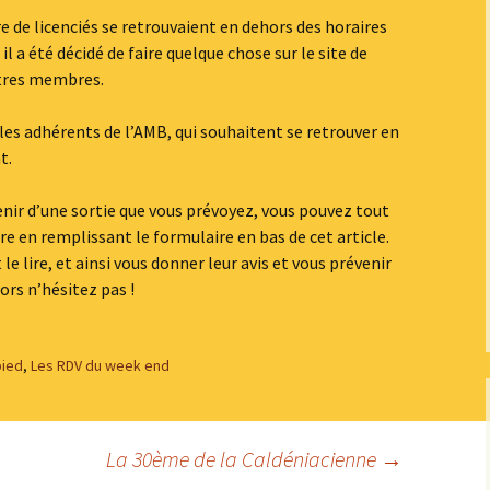
populaire de la Duchesse
de licenciés se retrouvaient en dehors des horaires
Vélo
Roller
l a été décidé de faire quelque chose sur le site de
Les parcours
utres membres.
Les récompenses
 les adhérents de l’AMB, qui souhaitent se retrouver en
t.
Les photos et les vidéos
enir d’une sortie que vous prévoyez, vous pouvez tout
 en remplissant le formulaire en bas de cet article.
 lire, et ainsi vous donner leur avis et vous prévenir
ors n’hésitez pas !
pied
,
Les RDV du week end
La 30ème de la Caldéniacienne
→