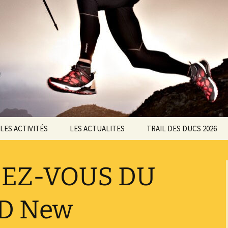
ltisports Barisienne : Badminton, course à pied,
LES ACTIVITÉS
LES ACTUALITES
TRAIL DES DUCS 2026
Badminton
ASSOC
Nos partenaires
DEZ-VOUS DU
Course à Pied
Badminton
Le chalenge CMAM
Marche Nordique
courses à pied
Règlement du 11ème
D New
Trail des Ducs
Roller
Marche Nordique
Règlement de la marche