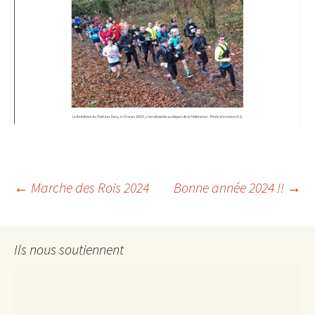
Navigation
←
Marche des Rois 2024
Bonne année 2024 !!
→
des
Ils nous soutiennent
articles