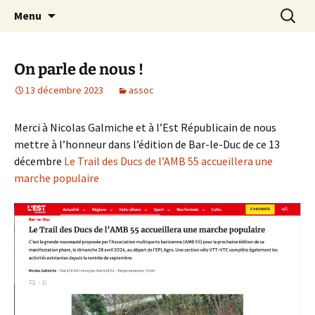
Le site web de l'Association Multisports
Aller
Recherc
AMB55
Menu
au
Barisienne : Badminton, course à pied,
contenu
marche nordique, vélo.
On parle de nous !
13 décembre 2023
assoc
Merci à Nicolas Galmiche et à l’Est Républicain de nous
mettre à l’honneur dans l’édition de Bar-le-Duc de ce 13
décembre
Le Trail des Ducs de l’AMB 55 accueillera une
marche populaire