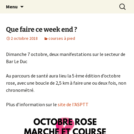
Le site web de l'Association Multisports
Aller
Recherc
AMB55
Menu
au
Barisienne : Badminton, course à pied,
contenu
marche nordique, vélo.
Que faire ce week end ?
2 octobre 2018
courses à pied
Dimanche 7 octobre, deux manifestations sur le secteur de
Bar Le Duc
Au parcours de santé aura lieu la 5 ème édition d’octobre
rose, avec une boucle de 2,5 km à faire une ou deux fois, non
chronométré.
Plus d’information sur le
site de l’ASPTT