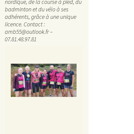
La 
nordique, de la course à pied, du
badminton et du vélo à ses
5 km
adhérents, grâce à une unique
licence. Contact :
Ran
amb55@outlook.fr –
07.81.48.97.81