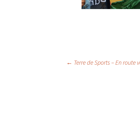
Navigation
←
Terre de Sports – En route v
des
articles