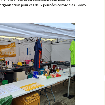
populaire de la Duchesse
 organisation pour ces deux journées conviviales. Bravo
Vélo
Roller
Les parcours
Les récompenses
Les photos et les vidéos