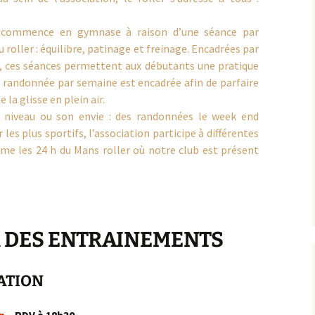
populaire de la Duchesse
Vélo
Roller
e commence en gymnase à raison d’une séance par
Les parcours
 roller : équilibre, patinage et freinage. Encadrées par
s, ces séances permettent aux débutants une pratique
Les récompenses
ne randonnée par semaine est encadrée afin de parfaire
e la glisse en plein air.
Les photos et les vidéos
 niveau ou son envie : des randonnées le week end
s plus sportifs, l’association participe à différentes
e les 24 h du Mans roller où notre club est présent
 DES ENTRAINEMENTS
ATION