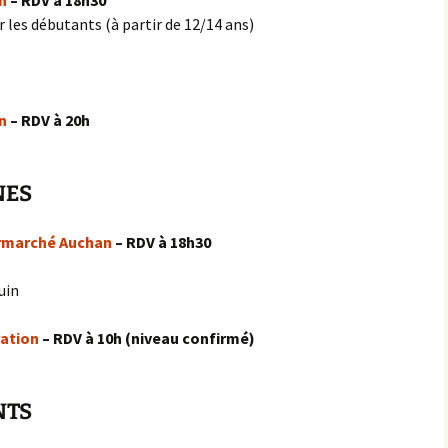
n
– RDV à 18h30
 les débutants (à partir de 12/14 ans)
n
– RDV à 20h
NES
rmarché Auchan
– RDV à 18h30
uin
ation
– RDV à 10h (niveau confirmé)
NTS