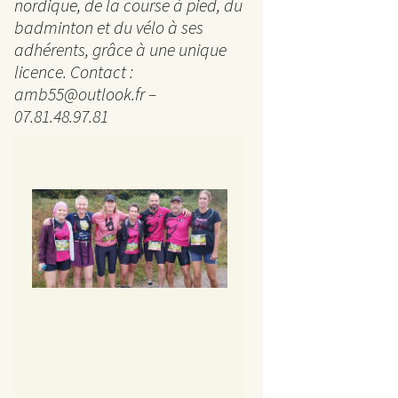
La 
nordique, de la course à pied, du
badminton et du vélo à ses
5 km
adhérents, grâce à une unique
licence. Contact :
Ran
amb55@outlook.fr –
07.81.48.97.81