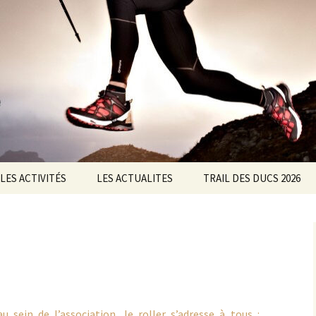
ltisports Barisienne : Badminton, course à pied,
LES ACTIVITÉS
LES ACTUALITES
TRAIL DES DUCS 2026
Badminton
ASSOC
Nos partenaires
Course à Pied
Badminton
Le chalenge CMAM
Marche Nordique
courses à pied
Règlement du 11ème
Trail des Ducs
Roller
Marche Nordique
u sein de l’association, le roller s’adresse à tous :
Règlement de la marche