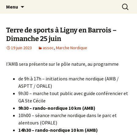
Le site web de l'Association Multisports
Aller
Recherc
AMB55
Menu
au
Barisienne : Badminton, course à pied,
contenu
marche nordique, vélo.
Terre de sports à Ligny en Barrois –
Dimanche 25 juin
19 juin 2023
assoc
,
Marche Nordique
l’AMB sera présente sur le pôle nature, au programme
de 9h à 17h – initiations marche nordique (AMB /
ASPTT / OPALE)
9h30 – marche tout public avec guide conférencier et
GA Ste Cécile
9h30 – rando-nordique 10 km (AMB)
10h00 – séance marche nordique dans le parc et
alentours (OPALE)
14h30 – rando-nordique 10 km (AMB)