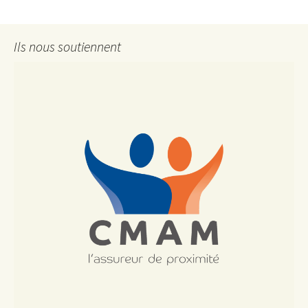
des
Ils nous soutiennent
articles