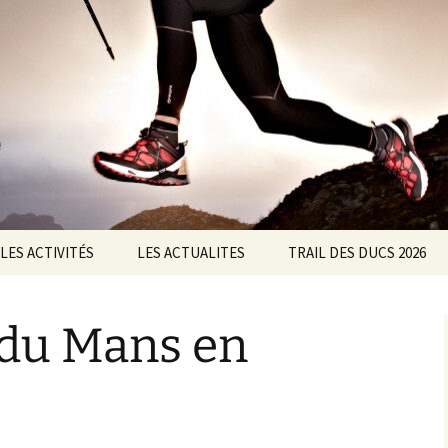
ltisports Barisienne : Badminton, course à pied,
LES ACTIVITÉS
LES ACTUALITES
TRAIL DES DUCS 2026
Badminton
ASSOC
Nos partenaires
 du Mans en
Course à Pied
Badminton
Le chalenge CMAM
Marche Nordique
courses à pied
Règlement du 11ème
Trail des Ducs
Roller
Marche Nordique
Règlement de la marche