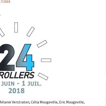
17/2018
populaire de la Duchesse
Vélo
Roller
,
Les parcours
Les récompenses
Les photos et les vidéos
lanie Verstraten, Célia Mougeville, Eric Mougeville,