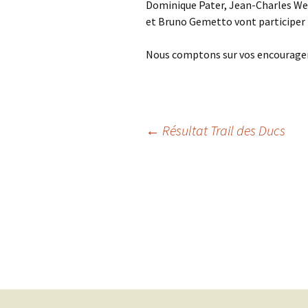
Dominique Pater, Jean-Charles Web
et Bruno Gemetto vont participer
Nous comptons sur vos encourage
Navigation
←
Résultat Trail des Ducs
des
articles