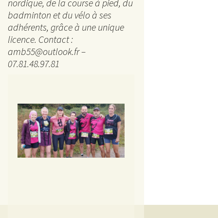
La 
nordique, de la course à pied, du
badminton et du vélo à ses
5 km
adhérents, grâce à une unique
licence. Contact :
Ran
amb55@outlook.fr –
07.81.48.97.81