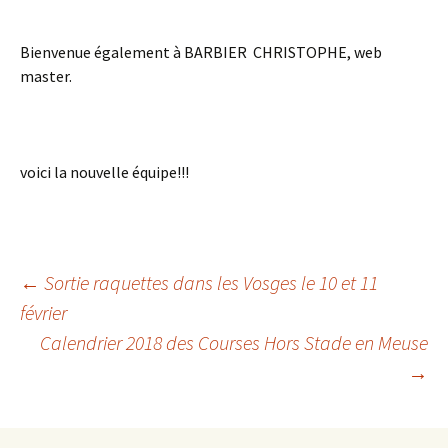
Bienvenue également à BARBIER CHRISTOPHE, web
master.
voici la nouvelle équipe!!!
Navigation
←
Sortie raquettes dans les Vosges le 10 et 11
février
Calendrier 2018 des Courses Hors Stade en Meuse
des
→
articles