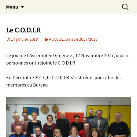
Le site web de l'Association Multisports
Aller
Recherc
AMB55
Menu
au
Barisienne : Badminton, course à pied,
contenu
marche nordique, vélo.
Le C.O.D.I.R
14 janvier 2018
ACCUEIL
,
Saison 2017/2018
Le jour de l Assemblée Générale , 17 Novembre 2017, quatre
personnes ont rejoint le C.O.D.I.R
En Décembre 2017, le C.O.D.I.R s’ est réuni pour élire les
membres du Bureau.