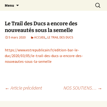
Le site web de l'Association Multisports
Aller
Recherc
AMB55
Menu
au
Barisienne : Badminton, course à pied,
contenu
marche nordique, vélo.
Le Trail des Ducs a encore des
nouveautés sous la semelle
5 mars 2020
ACCUEIL
,
LE TRAIL DES DUCS
https://www.estrepublicain.fr/edition-bar-le-
duc/2020/03/05/le-trail-des-ducs-a-encore-des-
nouveautes-sous-la-semelle
Navigation
←
Article précédent
NOS SOUTIENS…
→
des