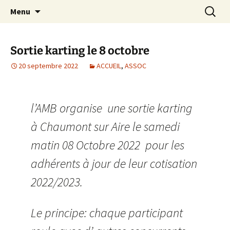
Le site web de l'Association Multisports
Aller
Recherc
AMB55
Menu
au
Barisienne : Badminton, course à pied,
contenu
marche nordique, vélo.
Sortie karting le 8 octobre
20 septembre 2022
ACCUEIL
,
ASSOC
l’AMB organise une sortie karting
à Chaumont sur Aire le samedi
matin 08 Octobre 2022 pour les
adhérents à jour de leur cotisation
2022/2023.
Le principe: chaque participant