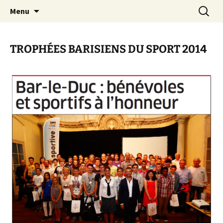
Le site web de l'Association Multisports
Aller
Recherc
AMB55
Menu
au
Barisienne : Badminton, course à pied,
contenu
marche nordique, vélo.
TROPHÉES BARISIENS DU SPORT 2014