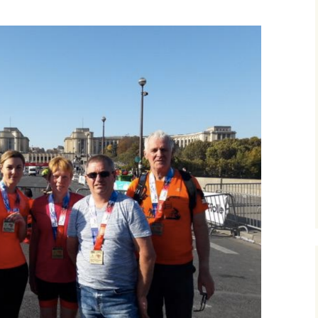
populaire de la Duchesse
Vélo
Roller
Les parcours
Les récompenses
Les photos et les vidéos