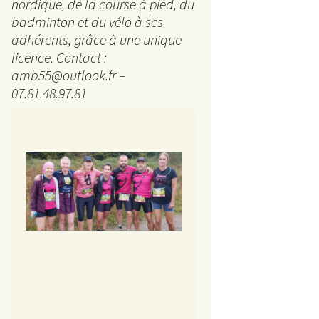
La 
nordique, de la course à pied, du
badminton et du vélo à ses
5 km
adhérents, grâce à une unique
licence. Contact :
Ran
amb55@outlook.fr –
07.81.48.97.81