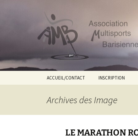
Le site web de l'Association Mu
Aller
au
contenu
AMB55
ACCUEIL/CONTACT
INSCRIPTION
Archives des
Image
LE MARATHON RO